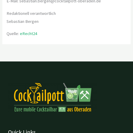
E-Mail: sebastian.bergen@cocktailpott-oberaden.de
Redaktionell verantwortlich
Sebastian Bergen
Quelle:
eRecht24
Quick Links